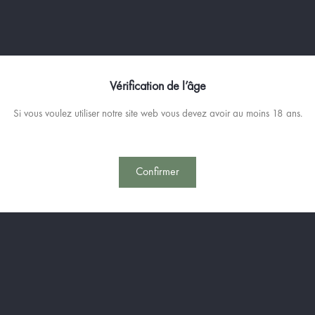
Ajo
Quantité
Evoque la troublante saveur de la "F
Pour apprécier la richesse de son ar
Vérification de l’âge
fraîche par un sucre placé au dessus
70 cl
Si vous voulez utiliser notre site web vous devez avoir au moins 18 ans.
45% Vol
Confirmer