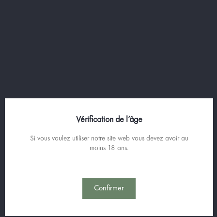
ORO DI VALERIUS
Vérification de l’âge
Prosecco
75cl
11,50% vol.
Si vous voulez utiliser notre site web vous devez avoir au
moins 18 ans.
Prix
15,00 €
20,00 €
/Litre
Confirmer

Retour en haut