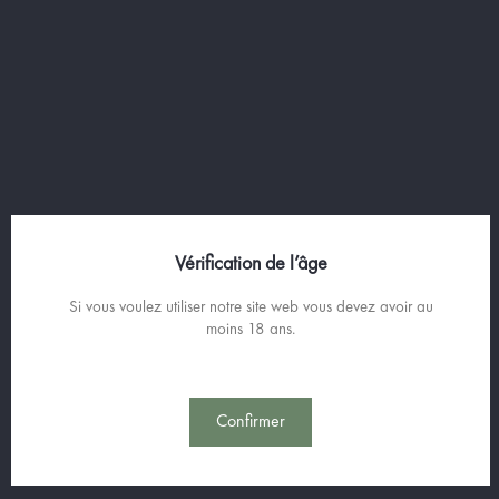
POULPE BLEU
Gin Premium
Vérification de l’âge
70cl
41% vol.
Si vous voulez utiliser notre site web vous devez avoir au
Prix
39,00 €
moins 18 ans.
55,72 €
/Litre

Retour en haut
Confirmer