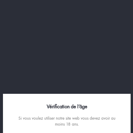
Tous élaborés à l'ancienne à partir de
macérations et d'infusions de plantes, l'anis
qui règne en maître, partage également le
devant de la scène avec la réglisse ou les
plantes variées.
Vérification de l’âge
Si vous voulez utiliser notre site web vous devez avoir au
moins 18 ans.