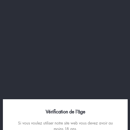


P'TIT BLEU : LE PASTIS BLEU
Vérification de l’âge
Si vous voulez utiliser notre site web vous devez avoir au
moins 18 ans.