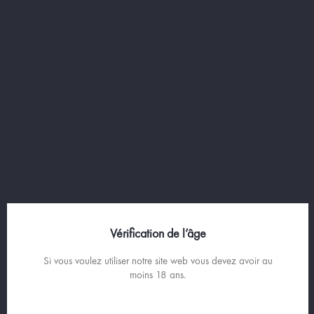
- 6 jaunes d'oeuf
- 250g de sucre en poudre
- 50g de maïzena
- 1 baton de cannelle
- 1/2 citron pour les zestes
- Cassonade
- 5cl de liqueur de
Fleur d'Angélique
Vérification de l’âge
Si vous voulez utiliser notre site web vous devez avoir au
moins 18 ans.
RECETTE