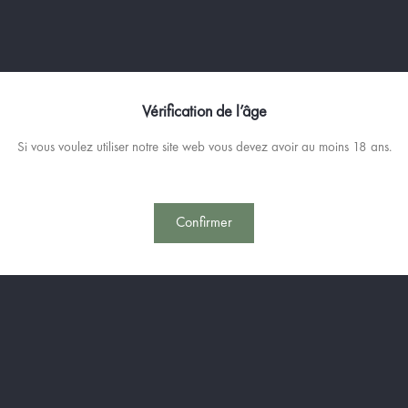
Ajoutez de l'eau au
P'TIT BLEU
B
émeraude...
Le P'TIT BLEU évoque assurément
Méditerranée, voir les couleurs de M
Vérification de l’âge
La subtile association de réglisse et 
Si vous voulez utiliser notre site web vous devez avoir au moins 18 ans.
70cl - 10cl / 45% vol.
Confirmer